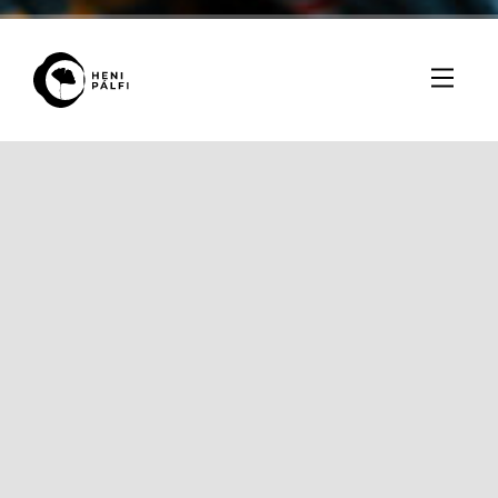
Fotózás időpontja: 2023. január
#
Emberek
#
Személyes
Zsuzsával munkahelyén készítettünk lazább stílusú
üzleti portrékat, amelyet munkahelyének weboldalán
és egyéb szakmai fórumokon használhat.
Zsuzsa így foglalta össze a fotózás folyamatát:
“Sosem tartozott a kedvenceim közé a fényképezkedés.
Heni kamerája elé valahogy mégis szivesen álltam.