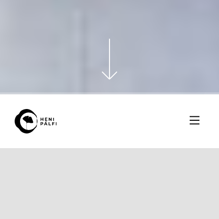
#
Enteriőr
Közzétéve:
2024. szeptember 10.
Barátaim házát és kertjét házuk eladásához fotóztam