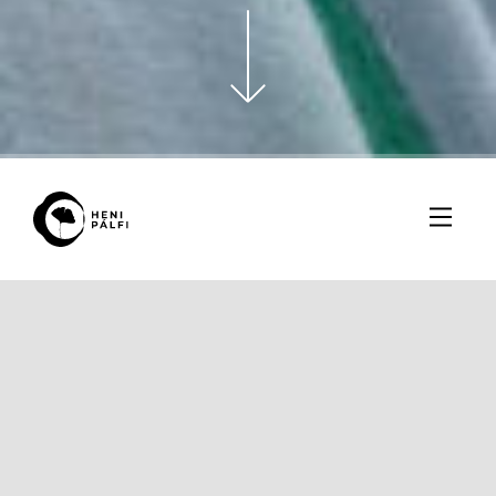
Fotózás időpontja: 2023. május
#
Emberek
#
Személyes
Bunga a Közép-európai Egyetemről ismerem, ahol
azon a programon tanult, aminek én voltam a felelős