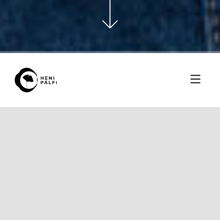
Fotózás időpontja: 2023. március
#
Emberek
Mesivel egy céges fotózást megelőzően próbaképeket
készítettünk. Ebben az albumban egy kisebb válogatást
láthattok Mesi fotóiból.